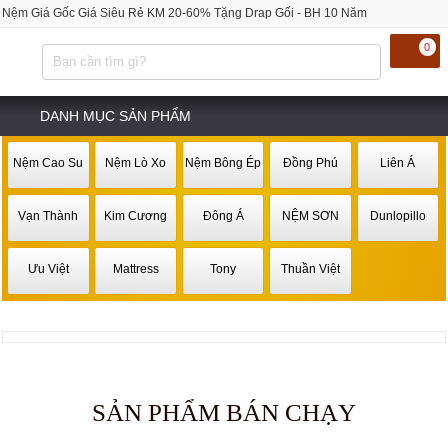
Nệm Giá Gốc Giá Siêu Rẻ KM 20-60% Tặng Drap Gối - BH 10 Năm
0
DANH MỤC SẢN PHẨM
Nệm Cao Su
Nệm Lò Xo
Nệm Bông Ép
Đồng Phú
Liên Á
Vạn Thành
Kim Cương
Đông Á
NỆM SƠN
Dunlopillo
Ưu Việt
Mattress
Tony
Thuần Việt
SẢN PHẨM BÁN CHẠY