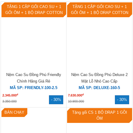
TẶNG 1 CẶP GỐI CAO SU + 1
TẶNG 1 CẶP GỐI CAO SU + 1
GỐI ÔM + 1 BỘ DRAP COTTON
GỐI ÔM + 1 BỘ DRAP COTTON
Nệm Cao Su Đồng Phú Friendly
Nệm Cao Su Đồng Phú Deluxe 2
Chính Hãng Giá Rẻ
Mặt Lỗ Nhỏ Cao Cấp
MÃ SP: FRIENDLY-100-2.5
MÃ SP: DELUXE-160-5
đ
đ
2.345.000
7.630.000
- 30%
- 30%
3.350.000
10.900.000
BÁN CHẠY
Tặng gối CS 1 BỘ DRAP 1 GỒI
ÔM