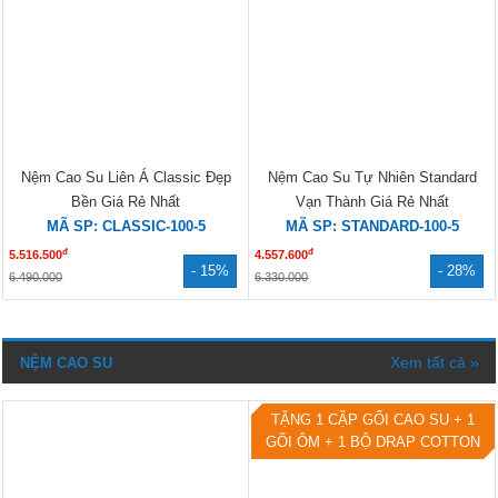
Nệm Cao Su Liên Á Classic Đẹp
Nệm Cao Su Tự Nhiên Standard
Bền Giá Rẻ Nhất
Vạn Thành Giá Rẻ Nhất
MÃ SP: CLASSIC-100-5
MÃ SP: STANDARD-100-5
đ
đ
5.516.500
4.557.600
- 15%
- 28%
6.490.000
6.330.000
Xem tất cả »
NỆM CAO SU
TẶNG 1 CẶP GỐI CAO SU + 1
GỐI ÔM + 1 BỘ DRAP COTTON