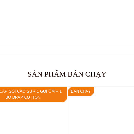
SẢN PHẨM BÁN CHẠY
CẶP GỐI CAO SU + 1 GỐI ÔM + 1
BÁN CHẠY
BỘ DRAP COTTON