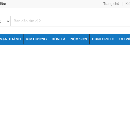
 Năm
Trang chủ
Ki
VẠN THÀNH
KIM CƯƠNG
ĐÔNG Á
NỆM SƠN
DUNLOPILLO
ƯU VI