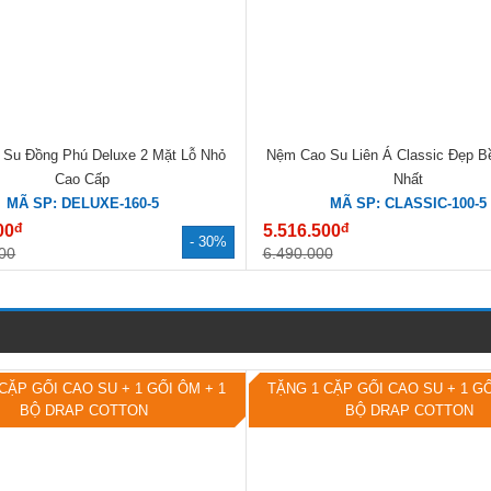
Su Đồng Phú Deluxe 2 Mặt Lỗ Nhỏ
Nệm Cao Su Liên Á Classic Đẹp B
Cao Cấp
Nhất
MÃ SP: DELUXE-160-5
MÃ SP: CLASSIC-100-5
đ
đ
00
5.516.500
- 30%
00
6.490.000
CẶP GỐI CAO SU + 1 GỐI ÔM + 1
TẶNG 1 CẶP GỐI CAO SU + 1 GỐ
BỘ DRAP COTTON
BỘ DRAP COTTON