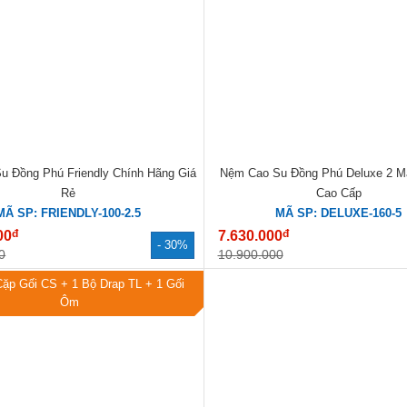
u Đồng Phú Friendly Chính Hãng Giá
Nệm Cao Su Đồng Phú Deluxe 2 M
Rẻ
Cao Cấp
MÃ SP: FRIENDLY-100-2.5
MÃ SP: DELUXE-160-5
đ
đ
00
7.630.000
- 30%
0
10.900.000
Cặp Gối CS + 1 Bộ Drap TL + 1 Gối
Ôm