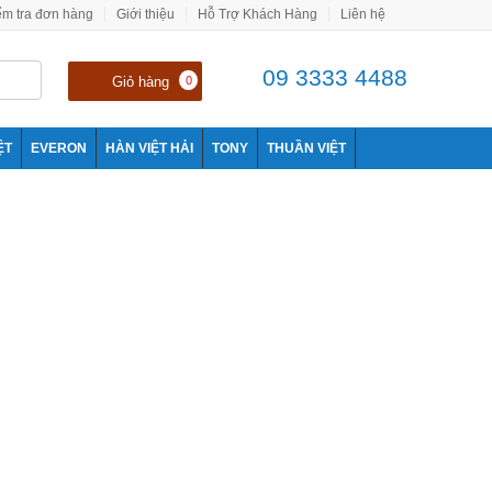
ểm tra đơn hàng
Giới thiệu
Hỗ Trợ Khách Hàng
Liên hệ
09 3333 4488
Giỏ hàng
0
ỆT
EVERON
HÀN VIỆT HẢI
TONY
THUẦN VIỆT