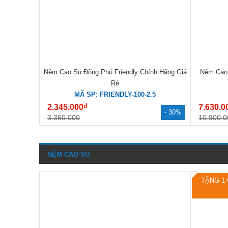
Nệm Cao Su Đồng Phú Friendly Chính Hãng Giá
Nệm Cao 
Rẻ
MÃ SP: FRIENDLY-100-2.5
đ
2.345.000
7.630.0
- 30%
3.350.000
10.900.0
NỆM CAO SU
TẶNG 1 