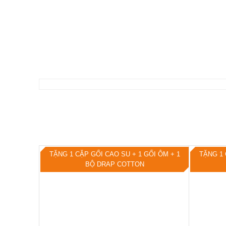
TẶNG 1 CẶP GỐI CAO SU + 1 GỐI ÔM + 1
TẶNG 1 
BỘ DRAP COTTON