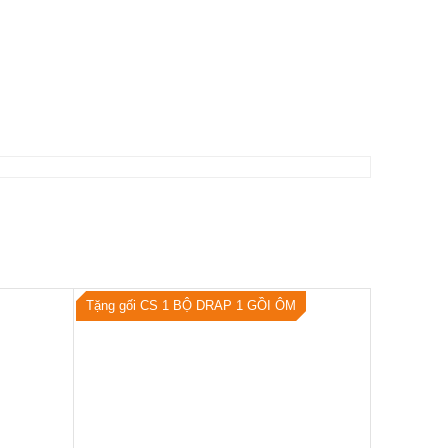
Tặng gối CS 1 BỘ DRAP 1 GỒI ÔM