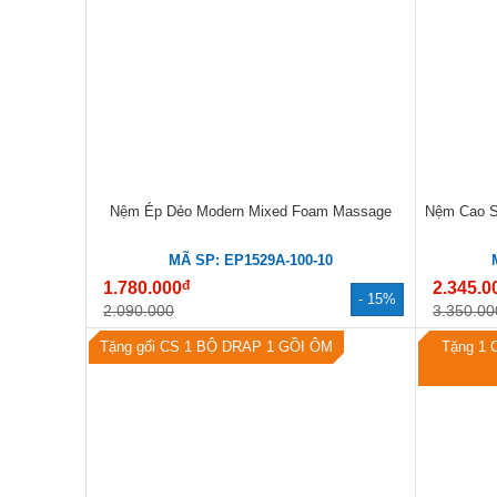
Nệm Ép Dẻo Modern Mixed Foam Massage
Nệm Cao S
MÃ SP: EP1529A-100-10
đ
1.780.000
2.345.0
- 15%
2.090.000
3.350.00
Tặng gối CS 1 BỘ DRAP 1 GỒI ÔM
Tặng 1 