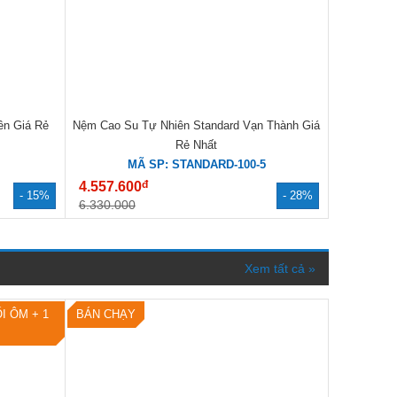
ền Giá Rẻ
Nệm Cao Su Tự Nhiên Standard Vạn Thành Giá
Rẻ Nhất
MÃ SP: STANDARD-100-5
đ
4.557.600
- 15%
- 28%
6.330.000
Xem tất cả »
I ÔM + 1
BÁN CHẠY