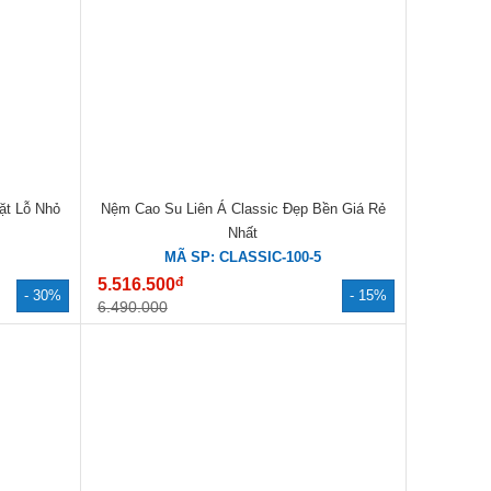
ặt Lỗ Nhỏ
Nệm Cao Su Liên Á Classic Đẹp Bền Giá Rẻ
Nhất
MÃ SP: CLASSIC-100-5
đ
5.516.500
- 30%
- 15%
6.490.000