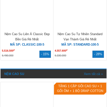
Nệm Cao Su Liên Á Classic Đẹp
Nệm Cao Su Tự Nhiên Standard
Bền Giá Rẻ Nhất
Vạn Thành Giá Rẻ Nhất
MÃ SP: CLASSIC-100-5
MÃ SP: STANDARD-100-5
đ
đ
5.516.500
4.557.600
- 15%
- 28%
6.490.000
6.330.000
Xem tất cả »
NỆM CAO SU
TẶNG 1 CẶP GỐI CAO SU + 1
GỐI ÔM + 1 BỘ DRAP COTTON