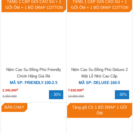
TẶNG 1 CẶP GỐI CAO SU + 1
TẶNG 1 CẶP GỐI CAO SU + 1
GỐI ÔM + 1 BỘ DRAP COTTON
GỐI ÔM + 1 BỘ DRAP COTTON
Nệm Cao Su Đồng Phú Friendly
Nệm Cao Su Đồng Phú Deluxe 2
Chính Hãng Giá Rẻ
Mặt Lỗ Nhỏ Cao Cấp
MÃ SP: FRIENDLY-100-2.5
MÃ SP: DELUXE-160-5
đ
đ
2.345.000
7.630.000
- 30%
- 30%
3.350.000
10.900.000
BÁN CHẠY
Tặng gối CS 1 BỘ DRAP 1 GỒI
ÔM