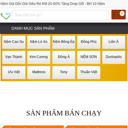
Nệm Giá Gốc Giá Siêu Rẻ KM 20-60% Tặng Drap Gối - BH 10 Năm
0
DANH MỤC SẢN PHẨM
Nệm Cao Su
Nệm Lò Xo
Nệm Bông Ép
Đồng Phú
Liên Á
Vạn Thành
Kim Cương
Đông Á
NỆM SƠN
Dunlopillo
Ưu Việt
Mattress
Tony
Thuần Việt
SẢN PHẨM BÁN CHẠY