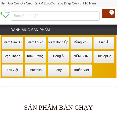
Nệm Giá Gốc Giá Siêu Rẻ KM 20-60% Tặng Drap Gối - BH 10 Năm
0
DANH MỤC SẢN PHẨM
Nệm Cao Su
Nệm Lò Xo
Nệm Bông Ép
Đồng Phú
Liên Á
Vạn Thành
Kim Cương
Đông Á
NỆM SƠN
Dunlopillo
Ưu Việt
Mattress
Tony
Thuần Việt
SẢN PHẨM BÁN CHẠY