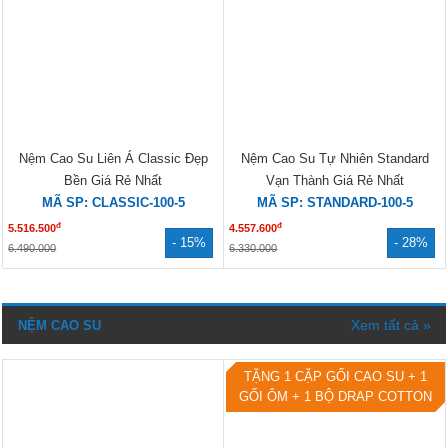
Nệm Cao Su Liên Á Classic Đẹp
Nệm Cao Su Tự Nhiên Standard
Bền Giá Rẻ Nhất
Vạn Thành Giá Rẻ Nhất
MÃ SP: CLASSIC-100-5
MÃ SP: STANDARD-100-5
đ
đ
5.516.500
4.557.600
- 15%
- 28%
6.490.000
6.330.000
Xem tất cả »
NỆM CAO SU
TẶNG 1 CẶP GỐI CAO SU + 1
GỐI ÔM + 1 BỘ DRAP COTTON