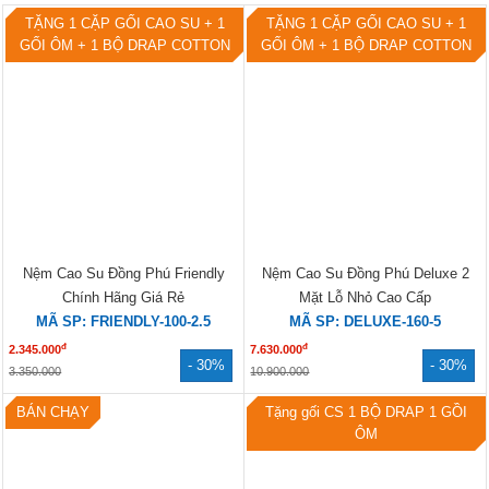
TẶNG 1 CẶP GỐI CAO SU + 1
TẶNG 1 CẶP GỐI CAO SU + 1
GỐI ÔM + 1 BỘ DRAP COTTON
GỐI ÔM + 1 BỘ DRAP COTTON
Nệm Cao Su Đồng Phú Friendly
Nệm Cao Su Đồng Phú Deluxe 2
Chính Hãng Giá Rẻ
Mặt Lỗ Nhỏ Cao Cấp
MÃ SP: FRIENDLY-100-2.5
MÃ SP: DELUXE-160-5
đ
đ
2.345.000
7.630.000
- 30%
- 30%
3.350.000
10.900.000
BÁN CHẠY
Tặng gối CS 1 BỘ DRAP 1 GỒI
ÔM