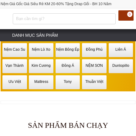
Nệm Giá Gốc Giá Siêu Rẻ KM 20-60% Tặng Drap Gối - BH 10 Năm
0
DANH MỤC SẢN PHẨM
Nệm Cao Su
Nệm Lò Xo
Nệm Bông Ép
Đồng Phú
Liên Á
Vạn Thành
Kim Cương
Đông Á
NỆM SƠN
Dunlopillo
Ưu Việt
Mattress
Tony
Thuần Việt