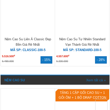
Nệm Cao Su Đồng Phú Friendly
Nệm Cao Su Đồng Phú Deluxe 2
Chính Hãng Giá Rẻ
Mặt Lỗ Nhỏ Cao Cấp
MÃ SP: FRIENDLY-100-2.5
MÃ SP: DELUXE-160-5
đ
đ
2.345.000
7.630.000
- 30%
- 30%
3.350.000
10.900.000
BÁN CHẠY
Tặng gối CS 1 BỘ DRAP 1 GỒI
ÔM
Nệm Cao Su Liên Á Classic Đẹp
Nệm Cao Su Tự Nhiên Standard
Bền Giá Rẻ Nhất
Vạn Thành Giá Rẻ Nhất
MÃ SP: CLASSIC-100-5
MÃ SP: STANDARD-100-5
đ
đ
5.516.500
4.557.600