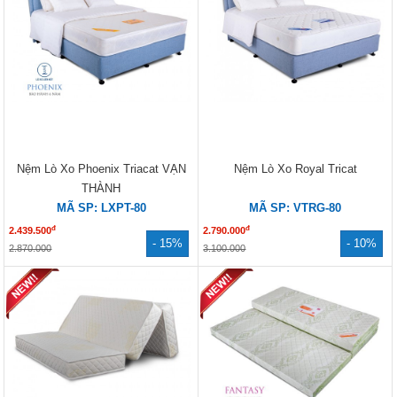
Nệm Lò Xo Phoenix Triacat VẠN
Nệm Lò Xo Royal Tricat
THÀNH
MÃ SP: LXPT-80
MÃ SP: VTRG-80
đ
đ
2.439.500
2.790.000
- 15%
- 10%
2.870.000
3.100.000