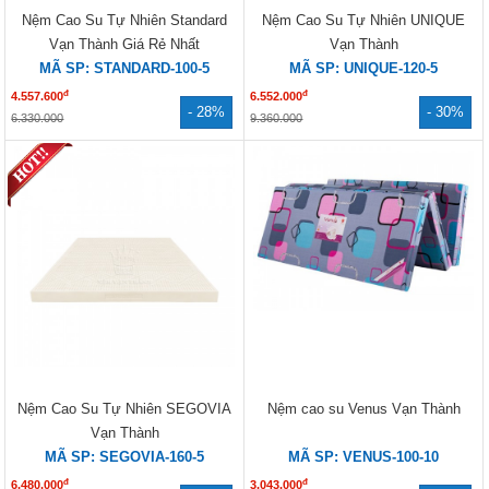
Nệm Cao Su Tự Nhiên Standard
Nệm Cao Su Tự Nhiên UNIQUE
Thành ưu đãi để tri ân khách hàng.
Vạn Thành Giá Rẻ Nhất
Vạn Thành
Những Ưu Đãi Khi Mua
Nệm Cao Su
MÃ SP: STANDARD-100-5
MÃ SP: UNIQUE-120-5
Vạn Thành
đ
đ
4.557.600
6.552.000
- 28%
- 30%
6.330.000
9.360.000
Nệm Vạn Thành Khuyến Mã
i
1
Giảm giá đặt biệt: 15%
Tặng 1 cặp gối nằm Vạn Thành cao su thiên nhiên 100% trị giá
980.000 vnđ
Tặng 1 bộ ga (Drap) cao cấp Thắng Lợi trị giá 320.000 vnđ
Tặng 1 gối ôm gòn Hàn Quốc cao cấp.​
Nệm Vạn Thành Khuyến Mãi 2
Giảm giá 25%
*Khuyến mãi áp dụng cho nệm cao su Vạn Thành có kích thước 1m4 x
2m dày 10cm trở lên
Nệm Cao Su Tự Nhiên SEGOVIA
Nệm cao su Venus Vạn Thành
Vạn Thành
MÃ SP: SEGOVIA-160-5
MÃ SP: VENUS-100-10
đ
đ
6.480.000
3.043.000