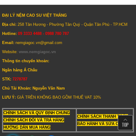
ĐẠI LÝ NỆM CAO SU VIỆT THẮNG
Địa chỉ:
258 Tân Hương - Phường Tân Quý - Quận Tân Phú - TP.HCM
Hotline:
09 3333 4488 - 0988 780 787
Email:
nemgiagoc.vn@gmail.com
Website:
www.nemgiagoc.vn
Thông tin chuyển khoản:
Ngân hàng Á Châu
STK:
7278787
Chủ Tài Khoản: Nguyễn Văn Nam
LƯU Ý:
GIÁ TRÊN KHÔNG BAO GỒM THUẾ VAT 10%
CHÍNH SÁCH VÀ QUY ĐỊNH CHUNG
CHÍNH SÁCH THANH TOÁN
CHÍNH SÁCH ĐỔI VÀ TRẢ HÀNG
BẢO HÀNH VÀ SỬA CHỮA
HƯỚNG DẪN MUA HÀNG