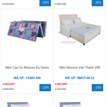
- 25%
- 15%
8.640.000
3.580.000
Nệm Cao Su Mousse Ép Venus
Nệm Mousse Vạn Thành 10N
MÃ SP: CSMV-100
MÃ SP: NMVT-80-11
đ
đ
3.043.000
1.802.000
- 15%
- 15%
3.580.000
2.120.000