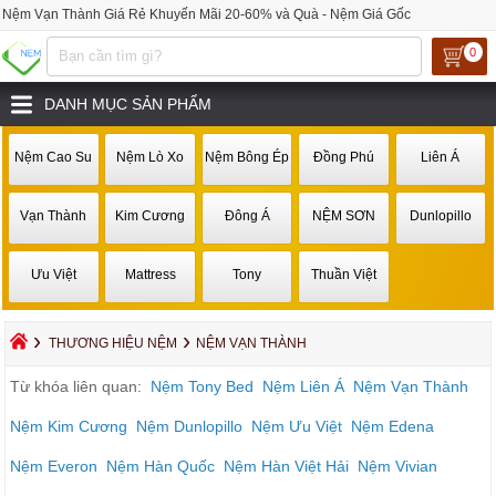
Nệm Vạn Thành Giá Rẻ Khuyến Mãi 20-60% và Quà - Nệm Giá Gốc
0
DANH MỤC SẢN PHẨM
Nệm Cao Su
Nệm Lò Xo
Nệm Bông Ép
Đồng Phú
Liên Á
Vạn Thành
Kim Cương
Đông Á
NỆM SƠN
Dunlopillo
Ưu Việt
Mattress
Tony
Thuần Việt
›
›
THƯƠNG HIỆU NỆM
NỆM VẠN THÀNH
Từ khóa liên quan:
Nệm Tony Bed
Nệm Liên Á
Nệm Vạn Thành
Nệm Kim Cương
Nệm Dunlopillo
Nệm Ưu Việt
Nệm Edena
Nệm Everon
Nệm Hàn Quốc
Nệm Hàn Việt Hải
Nệm Vivian