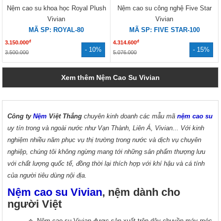
Nệm cao su khoa học Royal Plush
Nệm cao su công nghệ Five Star
Vivian
Vivian
MÃ SP: ROYAL-80
MÃ SP: FIVE STAR-100
đ
đ
3.150.000
4.314.600
- 10%
- 15%
3.500.000
5.076.000
Xem thêm Nệm Cao Su Vivian
Công ty
Nệm
Việt Thắng
chuyên kinh doanh các mẫu mã
nệm cao su
uy tín trong và ngoài nước như Vạn Thành, Liên Á, Vivian... Với kinh
nghiệm nhiều năm phục vụ thị trường trong nước và dịch vụ chuyên
nghiệp, chúng tôi không ngừng mang tới những sản phẩm thượng lưu
với chất lượng quốc tế, đồng thời lại thích hợp với khí hậu và cá tính
của người tiêu dùng nội địa.
Nệm cao su Vivian
, nệm dành cho
người Việt
Nệm cao su Vivian được sản xuất trên dây chuyền máy móc