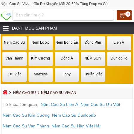
Nệm Cao Su Vivian Giá Rẻ Khuyến Mãi 20-60% Tặng Drap và Gối
0
DANH MỤC SẢN PHẨM
Nệm Cao Su
Nệm Lò Xo
Nệm Bông Ép
Đồng Phú
Liên Á
Vạn Thành
Kim Cương
Đông Á
NỆM SƠN
Dunlopillo
Ưu Việt
Mattress
Tony
Thuần Việt
›
›
NỆM CAO SU
NỆM CAO SU VIVIAN
Từ khóa liên quan:
Nệm Cao Su Liên Á
Nệm Cao Su Ưu Việt
Nệm Cao Su Kim Cương
Nệm Cao Su Dunlopillo
Nệm Cao Su Vạn Thành
Nệm Cao Su Hàn Việt Hải