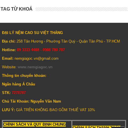
dịu với giấc ngủ ngon và hỗ trợ cơ thể bạn cử động một
cách độc lập, để không làm bạn và người nằm bên cạnh tỉnh
TAG TỪ KHOÁ
giấc. Vì đáp ứng tốt nhu cầu sức khỏe theo tất cả độ tuổi
người tiêu dùng của khách hàng nên nệm Vivian đã tạo nên
sự tin yêu của mọi khách hàng trên toàn quốc.
ĐẠI LÝ NỆM CAO SU VIỆT THẮNG
Tất cả những gì chúng tôi làm được chi phối bởi một loạt
Địa chỉ:
258 Tân Hương - Phường Tân Quý - Quận Tân Phú - TP.HCM
những giá trị thương hiệu mạnh mẽ: niềm đam mê của khách
hàng, sự nổi trội, đón đầu cho phong cách sống. Đến với Đại
Hotline:
09 3333 4488 - 0988 780 787
lý Nệm Việt Thắng, quý khách sẽ sở hữu những sản phẩm
Email:
nemgiagoc.vn@gmail.com
nệm cao su giá rẻ ưng ý nhất. Chúng tôi luôn tin tưởng vào
Website:
www.nemgiagoc.vn
sự lựa chọn của bạn.
Thông tin chuyển khoản:
Ngân hàng Á Châu
STK:
7278787
Chủ Tài Khoản: Nguyễn Văn Nam
LƯU Ý:
GIÁ TRÊN KHÔNG BAO GỒM THUẾ VAT 10%
CHÍNH SÁCH VÀ QUY ĐỊNH CHUNG
CHÍNH SÁCH THANH TOÁN