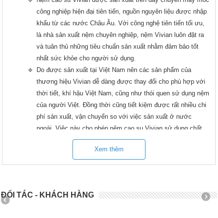
công nghiệp hiện đại tiên tiến, nguồn nguyên liệu được nhập
khẩu từ các nước Châu Âu. Với công nghệ tiên tiến tối ưu,
là nhà sản xuất nệm chuyên nghiệp, nệm Vivian luôn đặt ra
và tuân thủ những tiêu chuẩn sản xuất nhằm đảm bảo tốt
nhất sức khỏe cho người sử dụng.
Do được sản xuất tại Việt Nam nên các sản phẩm của
thương hiệu Vivian dễ dàng được thay đổi cho phù hợp với
thời tiết, khí hậu Việt Nam, cũng như thói quen sử dụng nệm
của người Việt. Đồng thời cũng tiết kiệm được rất nhiều chi
phí sản xuất, vận chuyển so với việc sản xuất ở nước
ngoài. Việc này cho phép nệm cao su Vivian sử dụng chất
liệu tốt nhất và quy trình sản xuất khắt khe nhất mà giá thành
Xem thêm
sản phẩm vẫn phù hợp với người tiêu dùng Việt Nam.
Nệm cao su Vivian hỗ trợ và tiện nghi
vượt trội
ĐỐI TÁC - KHÁCH HÀNG
Sản phẩm của
nệm Vivian
luôn đảm bảo về chất lượng và
đa dạng về mẫu mã. Nệm Vivian tạo cho bạn sự ấm áp êm