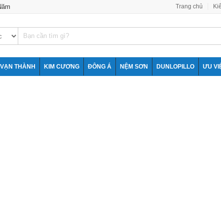
 Năm
Trang chủ
Ki
VẠN THÀNH
KIM CƯƠNG
ĐÔNG Á
NỆM SƠN
DUNLOPILLO
ƯU VI