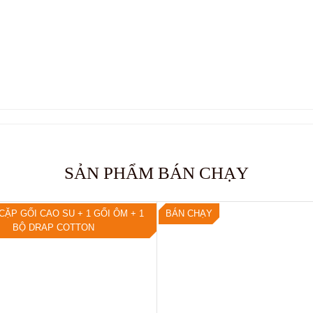
SẢN PHẨM BÁN CHẠY
CẶP GỐI CAO SU + 1 GỐI ÔM + 1
BÁN CHẠY
BỘ DRAP COTTON