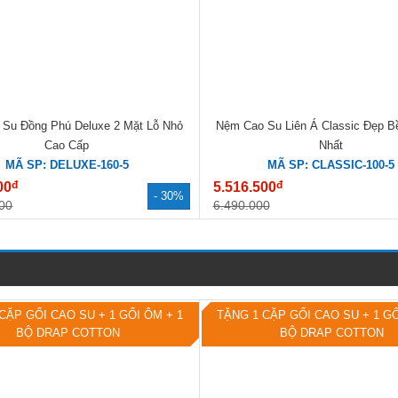
Su Đồng Phú Deluxe 2 Mặt Lỗ Nhỏ
Nệm Cao Su Liên Á Classic Đẹp B
Cao Cấp
Nhất
MÃ SP: DELUXE-160-5
MÃ SP: CLASSIC-100-5
đ
đ
00
5.516.500
- 30%
00
6.490.000
CẶP GỐI CAO SU + 1 GỐI ÔM + 1
TẶNG 1 CẶP GỐI CAO SU + 1 GỐ
BỘ DRAP COTTON
BỘ DRAP COTTON