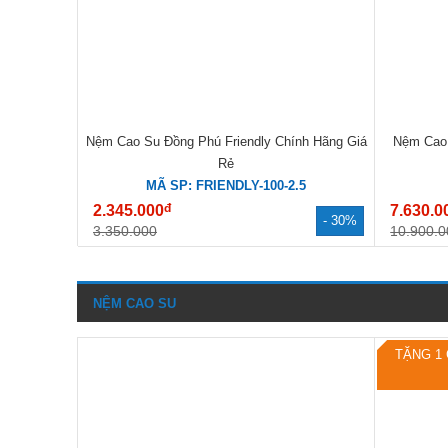
Nệm Cao Su Đồng Phú Friendly Chính Hãng Giá
Nệm Cao 
Rẻ
MÃ SP: FRIENDLY-100-2.5
đ
2.345.000
7.630.0
- 30%
3.350.000
10.900.0
NỆM CAO SU
TẶNG 1 