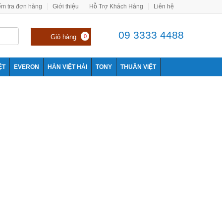
ểm tra đơn hàng
Giới thiệu
Hỗ Trợ Khách Hàng
Liên hệ
09 3333 4488
Giỏ hàng
0
ỆT
EVERON
HÀN VIỆT HẢI
TONY
THUẦN VIỆT