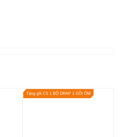
Tặng gối CS 1 BỘ DRAP 1 GỒI ÔM