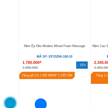
Nệm Ép Dẻo Modern Mixed Foam Massage
Nệm Cao S
MÃ SP: EP1529A-100-10
đ
1.780.000
2.345.0
- 15%
2.090.000
3.350.00
Tặng gối CS 1 BỘ DRAP 1 GỒI ÔM
Tặng 1 