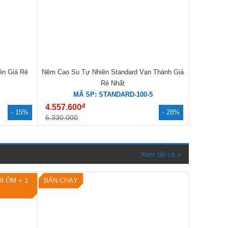
ền Giá Rẻ
Nệm Cao Su Tự Nhiên Standard Vạn Thành Giá
Rẻ Nhất
MÃ SP: STANDARD-100-5
đ
4.557.600
- 15%
- 28%
6.330.000
Xem tất cả »
I ÔM + 1
BÁN CHẠY