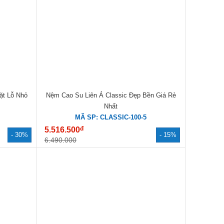
ặt Lỗ Nhỏ
Nệm Cao Su Liên Á Classic Đẹp Bền Giá Rẻ
Nhất
MÃ SP: CLASSIC-100-5
đ
5.516.500
- 30%
- 15%
6.490.000