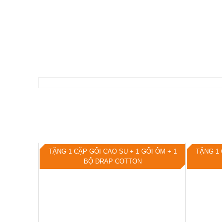
TẶNG 1 CẶP GỐI CAO SU + 1 GỐI ÔM + 1
TẶNG 1 
BỘ DRAP COTTON