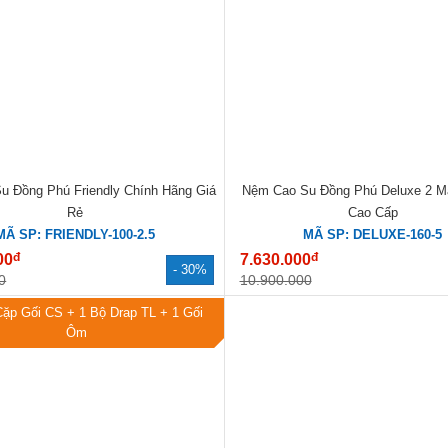
u Đồng Phú Friendly Chính Hãng Giá
Nệm Cao Su Đồng Phú Deluxe 2 M
Rẻ
Cao Cấp
MÃ SP: FRIENDLY-100-2.5
MÃ SP: DELUXE-160-5
đ
đ
00
7.630.000
- 30%
0
10.900.000
Cặp Gối CS + 1 Bộ Drap TL + 1 Gối
Ôm