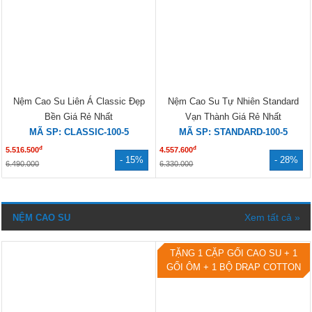
Chính Hãng Giá Rẻ
Mặt Lỗ Nhỏ Cao Cấp
MÃ SP: FRIENDLY-100-2.5
MÃ SP: DELUXE-160-5
đ
đ
2.345.000
7.630.000
- 30%
- 30%
3.350.000
10.900.000
BÁN CHẠY
Tặng gối CS 1 BỘ DRAP 1 GỒI
ÔM
Nệm Cao Su Liên Á Classic Đẹp
Nệm Cao Su Tự Nhiên Standard
Bền Giá Rẻ Nhất
Vạn Thành Giá Rẻ Nhất
MÃ SP: CLASSIC-100-5
MÃ SP: STANDARD-100-5
đ
đ
5.516.500
4.557.600
- 15%
- 28%
6.490.000
6.330.000