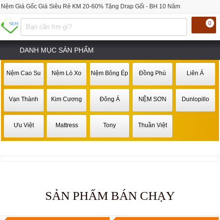
Nệm Giá Gốc Giá Siêu Rẻ KM 20-60% Tặng Drap Gối - BH 10 Năm
0
DANH MỤC SẢN PHẨM
Nệm Cao Su
Nệm Lò Xo
Nệm Bông Ép
Đồng Phú
Liên Á
Vạn Thành
Kim Cương
Đông Á
NỆM SƠN
Dunlopillo
Ưu Việt
Mattress
Tony
Thuần Việt