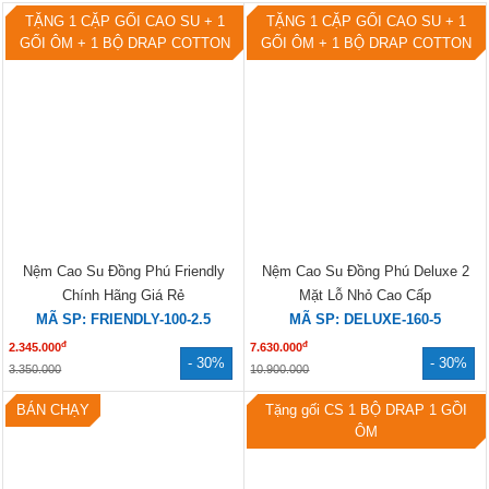
TẶNG 1 CẶP GỐI CAO SU + 1
TẶNG 1 CẶP GỐI CAO SU + 1
GỐI ÔM + 1 BỘ DRAP COTTON
GỐI ÔM + 1 BỘ DRAP COTTON
Nệm Cao Su Đồng Phú Friendly
Nệm Cao Su Đồng Phú Deluxe 2
Chính Hãng Giá Rẻ
Mặt Lỗ Nhỏ Cao Cấp
MÃ SP: FRIENDLY-100-2.5
MÃ SP: DELUXE-160-5
đ
đ
2.345.000
7.630.000
- 30%
- 30%
3.350.000
10.900.000
BÁN CHẠY
Tặng gối CS 1 BỘ DRAP 1 GỒI
ÔM