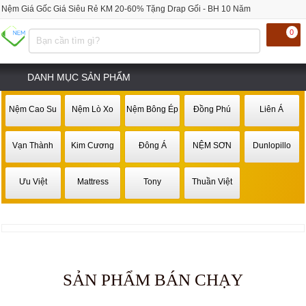
Nệm Giá Gốc Giá Siêu Rẻ KM 20-60% Tặng Drap Gối - BH 10 Năm
0
DANH MỤC SẢN PHẨM
Nệm Cao Su
Nệm Lò Xo
Nệm Bông Ép
Đồng Phú
Liên Á
Vạn Thành
Kim Cương
Đông Á
NỆM SƠN
Dunlopillo
Ưu Việt
Mattress
Tony
Thuần Việt
SẢN PHẨM BÁN CHẠY