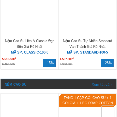
Nệm Cao Su Liên Á Classic Đẹp
Nệm Cao Su Tự Nhiên Standard
Bền Giá Rẻ Nhất
Vạn Thành Giá Rẻ Nhất
MÃ SP: CLASSIC-100-5
MÃ SP: STANDARD-100-5
đ
đ
5.516.500
4.557.600
- 15%
- 28%
6.490.000
6.330.000
Xem tất cả »
NỆM CAO SU
TẶNG 1 CẶP GỐI CAO SU + 1
GỐI ÔM + 1 BỘ DRAP COTTON