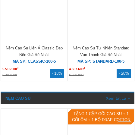
Nệm Cao Su Liên Á Classic Đẹp
Nệm Cao Su Tự Nhiên Standard
Bền Giá Rẻ Nhất
Vạn Thành Giá Rẻ Nhất
MÃ SP: CLASSIC-100-5
MÃ SP: STANDARD-100-5
đ
đ
5.516.500
4.557.600
- 15%
- 28%
6.490.000
6.330.000
Xem tất cả »
NỆM CAO SU
TẶNG 1 CẶP GỐI CAO SU + 1
GỐI ÔM + 1 BỘ DRAP COTTON