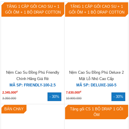
TẶNG 1 CẶP GỐI CAO SU + 1
TẶNG 1 CẶP GỐI CAO SU + 1
GỐI ÔM + 1 BỘ DRAP COTTON
GỐI ÔM + 1 BỘ DRAP COTTON
Nệm Cao Su Đồng Phú Friendly
Nệm Cao Su Đồng Phú Deluxe 2
Chính Hãng Giá Rẻ
Mặt Lỗ Nhỏ Cao Cấp
MÃ SP: FRIENDLY-100-2.5
MÃ SP: DELUXE-160-5
đ
đ
2.345.000
7.630.000
- 30%
- 30%
3.350.000
10.900.000
BÁN CHẠY
Tặng gối CS 1 BỘ DRAP 1 GỒI
ÔM