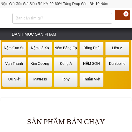
Nệm Giá Gốc Giá Siêu Rẻ KM 20-60% Tặng Drap Gối - BH 10 Năm
0
DANH MỤC SẢN PHẨM
Nệm Cao Su
Nệm Lò Xo
Nệm Bông Ép
Đồng Phú
Liên Á
Vạn Thành
Kim Cương
Đông Á
NỆM SƠN
Dunlopillo
Ưu Việt
Mattress
Tony
Thuần Việt
SẢN PHẨM BÁN CHẠY