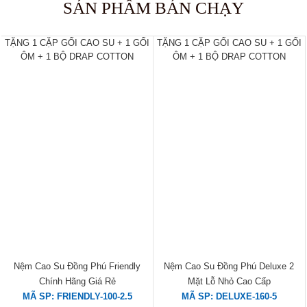
TẶNG 1 CẶP GỐI CAO SU + 1
TẶNG 1 CẶP GỐI CAO SU + 1
GỐI ÔM + 1 BỘ DRAP COTTON
GỐI ÔM + 1 BỘ DRAP COTTON
Nệm Cao Su Đồng Phú Friendly
Nệm Cao Su Đồng Phú Deluxe 2
Chính Hãng Giá Rẻ
Mặt Lỗ Nhỏ Cao Cấp
MÃ SP: FRIENDLY-100-2.5
MÃ SP: DELUXE-160-5
đ
đ
2.345.000
7.630.000
- 30%
- 30%
3.350.000
10.900.000
BÁN CHẠY
Tặng gối CS 1 BỘ DRAP 1 GỒI
ÔM