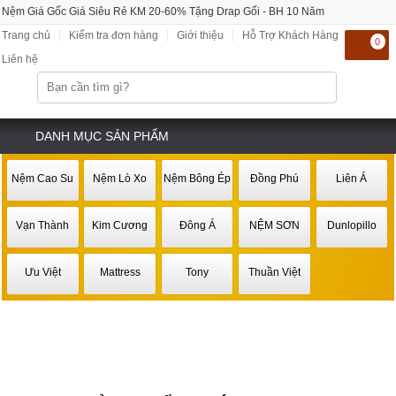
Nệm Giá Gốc Giá Siêu Rẻ KM 20-60% Tặng Drap Gối - BH 10 Năm
0
DANH MỤC SẢN PHẨM
Nệm Cao Su
Nệm Lò Xo
Nệm Bông Ép
Đồng Phú
Liên Á
Vạn Thành
Kim Cương
Đông Á
NỆM SƠN
Dunlopillo
Ưu Việt
Mattress
Tony
Thuần Việt
SẢN PHẨM BÁN CHẠY