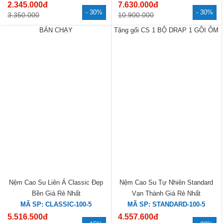
Nệm Cao Su Liên Á Classic Đẹp
Nệm Cao Su Tự Nhiên Standard
Bền Giá Rẻ Nhất
Vạn Thành Giá Rẻ Nhất
MÃ SP: CLASSIC-100-5
MÃ SP: STANDARD-100-5
đ
đ
5.516.500
4.557.600
- 15%
- 28%
6.490.000
6.330.000
Xem tất cả »
NỆM CAO SU
TẶNG 1 CẶP GỐI CAO SU + 1
GỐI ÔM + 1 BỘ DRAP COTTON