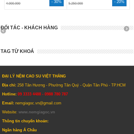
- 30%
- 20%
4.000.000
5.250.000
ĐỐI TÁC - KHÁCH HÀNG
TAG TỪ KHOÁ
ĐẠI LÝ NỆM CAO SU VIỆT THẮNG
Địa chỉ:
258 Tân Hương - Phường Tân Quý - Quận Tân Phú - TP.HCM
Hotline:
09 3333 4488 - 0988 780 787
Email:
nemgiagoc.vn@gmail.com
Website:
www.nemgiagoc.vn
Thông tin chuyển khoản:
Ngân hàng Á Châu