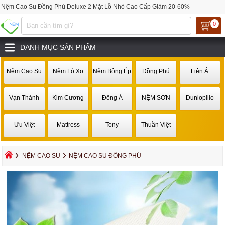
Nệm Cao Su Đồng Phú Deluxe 2 Mặt Lỗ Nhỏ Cao Cấp Giảm 20-60%
0
DANH MỤC SẢN PHẨM
Nệm Cao Su
Nệm Lò Xo
Nệm Bông Ép
Đồng Phú
Liên Á
Vạn Thành
Kim Cương
Đông Á
NỆM SƠN
Dunlopillo
Ưu Việt
Mattress
Tony
Thuần Việt
›
›
NỆM CAO SU
NỆM CAO SU ĐỒNG PHÚ