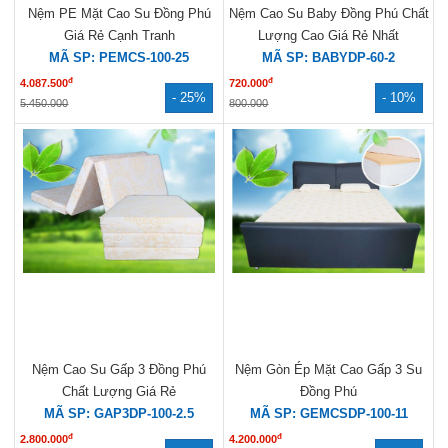
Nệm PE Mặt Cao Su Đồng Phú
Nệm Cao Su Baby Đồng Phú Chất
Giá Rẻ Cạnh Tranh
Lượng Cao Giá Rẻ Nhất
MÃ SP: PEMCS-100-25
MÃ SP: BABYDP-60-2
đ
đ
4.087.500
720.000
- 25%
- 10%
5.450.000
800.000
Nệm Cao Su Gấp 3 Đồng Phú
Nệm Gòn Ép Mặt Cao Gấp 3 Su
Chất Lượng Giá Rẻ
Đồng Phú
MÃ SP: GAP3DP-100-2.5
MÃ SP: GEMCSDP-100-11
đ
đ
2.800.000
4.200.000