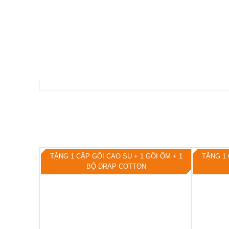
TẶNG 1 CẶP GỐI CAO SU + 1 GỐI ÔM + 1
TẶNG 1 
BỘ DRAP COTTON