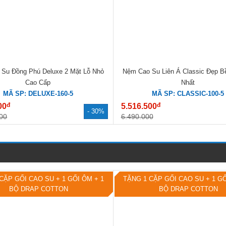
Su Đồng Phú Deluxe 2 Mặt Lỗ Nhỏ
Nệm Cao Su Liên Á Classic Đẹp B
Cao Cấp
Nhất
MÃ SP: DELUXE-160-5
MÃ SP: CLASSIC-100-5
đ
đ
00
5.516.500
- 30%
00
6.490.000
CẶP GỐI CAO SU + 1 GỐI ÔM + 1
TẶNG 1 CẶP GỐI CAO SU + 1 GỐ
BỘ DRAP COTTON
BỘ DRAP COTTON