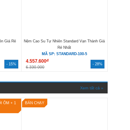
ền Giá Rẻ
Nệm Cao Su Tự Nhiên Standard Vạn Thành Giá
Rẻ Nhất
MÃ SP: STANDARD-100-5
đ
4.557.600
- 15%
- 28%
6.330.000
Xem tất cả »
I ÔM + 1
BÁN CHẠY