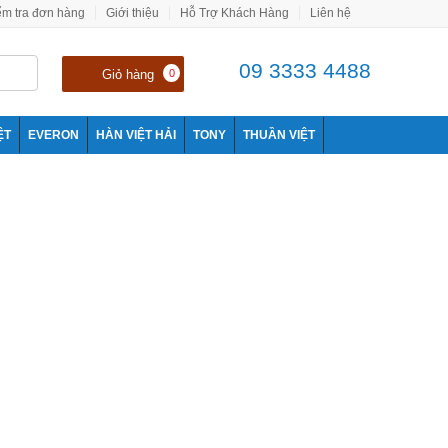
ểm tra đơn hàng
Giới thiệu
Hỗ Trợ Khách Hàng
Liên hệ
09 3333 4488
Giỏ hàng
0
ỆT
EVERON
HÀN VIỆT HẢI
TONY
THUẦN VIỆT