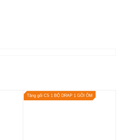
Tặng gối CS 1 BỘ DRAP 1 GỒI ÔM