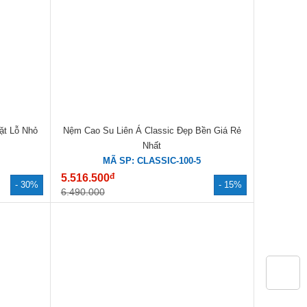
ặt Lỗ Nhỏ
Nệm Cao Su Liên Á Classic Đẹp Bền Giá Rẻ
Nhất
MÃ SP: CLASSIC-100-5
đ
5.516.500
- 30%
- 15%
6.490.000