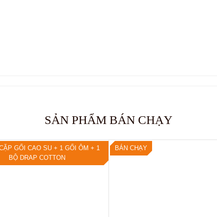
SẢN PHẨM BÁN CHẠY
CẶP GỐI CAO SU + 1 GỐI ÔM + 1
BÁN CHẠY
BỘ DRAP COTTON