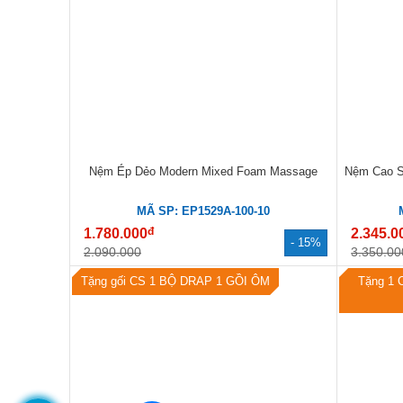
Nệm Ép Dẻo Modern Mixed Foam Massage
Nệm Cao S
MÃ SP: EP1529A-100-10
đ
1.780.000
2.345.0
- 15%
2.090.000
3.350.00
Tặng gối CS 1 BỘ DRAP 1 GỒI ÔM
Tặng 1 