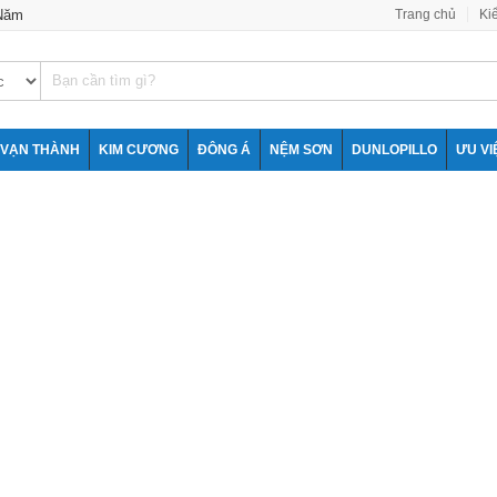
 Năm
Trang chủ
Ki
VẠN THÀNH
KIM CƯƠNG
ĐÔNG Á
NỆM SƠN
DUNLOPILLO
ƯU VI