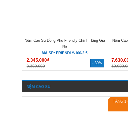
Nệm Cao Su Đồng Phú Friendly Chính Hãng Giá
Nệm Cao 
Rẻ
MÃ SP: FRIENDLY-100-2.5
đ
2.345.000
7.630.0
- 30%
3.350.000
10.900.0
NỆM CAO SU
TẶNG 1 