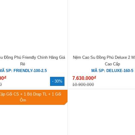
u Đồng Phú Friendly Chính Hãng Giá
Nệm Cao Su Đồng Phú Deluxe 2 M
Rẻ
Cao Cấp
MÃ SP: FRIENDLY-100-2.5
MÃ SP: DELUXE-160-5
đ
đ
00
7.630.000
- 30%
0
10.900.000
Cặp Gối CS + 1 Bộ Drap TL + 1 Gối
Ôm