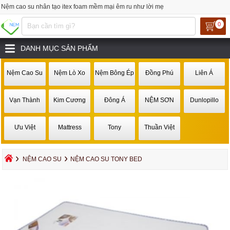
Nệm cao su nhân tạo itex foam mềm mại êm ru như lời mẹ
0
DANH MỤC SẢN PHẨM
Nệm Cao Su
Nệm Lò Xo
Nệm Bông Ép
Đồng Phú
Liên Á
Vạn Thành
Kim Cương
Đông Á
NỆM SƠN
Dunlopillo
Ưu Việt
Mattress
Tony
Thuần Việt
›
›
NỆM CAO SU
NỆM CAO SU TONY BED