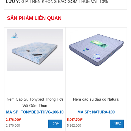
LƯU Ý:
GIÁ TRÊN KHÔNG BAO GỒM THUẾ VAT 10%
SẢN PHẨM LIÊN QUAN
Nệm Cao Su Tonybed Thông Hơi
Nệm cao su dầu cọ Natural
Vải Gấm Thun
MÃ SP: TONYBED-THVG-100-10
MÃ SP: NATURA-100
đ
đ
2.376.000
5.067.700
- 20%
- 15%
2.970.000
5.962.000