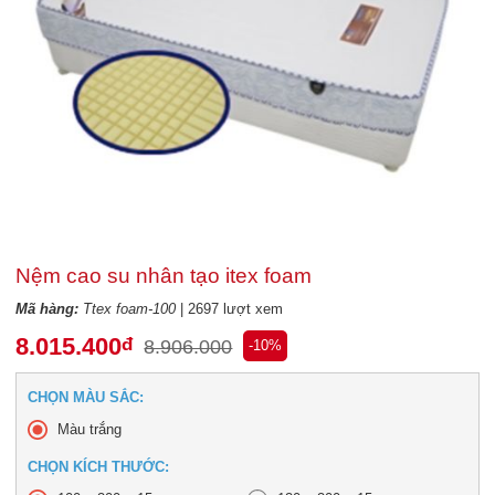
Nệm cao su nhân tạo itex foam
Mã hàng:
Ttex foam-100
| 2697 lượt xem
8.015.400
đ
8.906.000
-10%
CHỌN MÀU SẮC:
Màu trắng
CHỌN KÍCH THƯỚC: