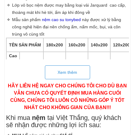
Lớp vỏ bọc nệm được may bằng loại vải Jarquard cao cấp,
thoáng mát khi hè tới, ấm áp khi đông về
Mẫu sản phẩm
nệm cao su tonybed
này được xử lý bằng
công nghệ hiện đại nên chống ẩm, nấm mốc, bụi, và côn
trùng vô cùng tốt
TÊN SẢN PHẨM
180x200
160x200
140x200
120x200
Cao
12cm
10,164,000
9,196,000
8,712,000
8,228,000
su
nhân
Xem thêm
tạo
15cm
11,908,000
10,794,000
10,164,000
9,536,000
ITEX-
HÃY LIÊN HỆ NGAY CHO CHÚNG TÔI CHO DÙ BẠN
FOAM
VẪN CHƯA CÓ QUYẾT ĐỊNH MUA HÀNG CUỐI
(15
CÙNG, CHÚNG TÔI LUÔN CÓ NHỮNG GÓP Ý TỐT
20cm
14,812,000
13,456,000
12,584,000
11,714,000
1
NĂM)
NHẤT CHO KHÔNG GIAN CỦA BẠN!!!
Khi mua
nệm
tại Việt Thắng, quý khách
sẽ nhận được những lợi ích sau: