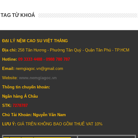
TAG TỪ KHOÁ
ĐẠI LÝ NỆM CAO SU VIỆT THẮNG
Địa chỉ:
258 Tân Hương - Phường Tân Quý - Quận Tân Phú - TP.HCM
Hotline:
09 3333 4488 - 0988 780 787
Email:
nemgiagoc.vn@gmail.com
Website:
www.nemgiagoc.vn
Thông tin chuyển khoản:
Ngân hàng Á Châu
STK:
7278787
Chủ Tài Khoản: Nguyễn Văn Nam
LƯU Ý:
GIÁ TRÊN KHÔNG BAO GỒM THUẾ VAT 10%