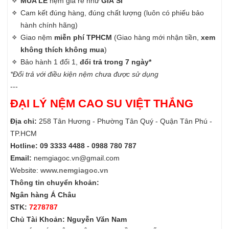
MUA LẺ
nệm giá rẻ như
GIÁ SỈ
Cam kết đúng hàng, đúng chất lượng (luôn có phiếu bảo
hành chính hãng)
Giao nệm
miễn phí TPHCM
(Giao hàng mới nhận tiền,
xem
không thích không mua
)
Bảo hành 1 đổi 1,
đổi trả trong 7 ngày*
*Đổi trả với điều kiện nệm chưa được sử dụng
---
ĐẠI LÝ NỆM CAO SU VIỆT THẮNG
Địa chỉ:
258 Tân Hương - Phường Tân Quý - Quận Tân Phú -
TP.HCM
Hotline: 09 3333 4488 - 0988 780 787
Email:
nemgiagoc.vn@gmail.com
Website:
www.nemgiagoc.vn
Thông tin chuyển khoản:
Ngân hàng Á Châu
STK:
7278787
Chủ Tài Khoản: Nguyễn Văn Nam