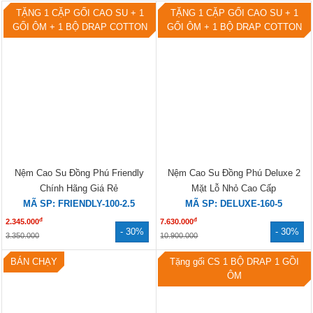
TẶNG 1 CẶP GỐI CAO SU + 1
TẶNG 1 CẶP GỐI CAO SU + 1
GỐI ÔM + 1 BỘ DRAP COTTON
GỐI ÔM + 1 BỘ DRAP COTTON
Nệm Cao Su Đồng Phú Friendly
Nệm Cao Su Đồng Phú Deluxe 2
Chính Hãng Giá Rẻ
Mặt Lỗ Nhỏ Cao Cấp
MÃ SP: FRIENDLY-100-2.5
MÃ SP: DELUXE-160-5
đ
đ
2.345.000
7.630.000
- 30%
- 30%
3.350.000
10.900.000
BÁN CHẠY
Tặng gối CS 1 BỘ DRAP 1 GỒI
ÔM