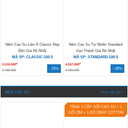
Nệm Cao Su Liên Á Classic Đẹp
Nệm Cao Su Tự Nhiên Standard
Bền Giá Rẻ Nhất
Vạn Thành Giá Rẻ Nhất
MÃ SP: CLASSIC-100-5
MÃ SP: STANDARD-100-5
đ
đ
5.516.500
4.557.600
- 15%
- 28%
6.490.000
6.330.000
Xem tất cả »
NỆM CAO SU
TẶNG 1 CẶP GỐI CAO SU + 1
GỐI ÔM + 1 BỘ DRAP COTTON