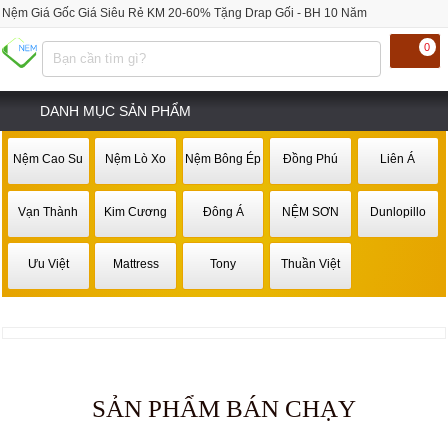
Nệm Giá Gốc Giá Siêu Rẻ KM 20-60% Tặng Drap Gối - BH 10 Năm
0
DANH MỤC SẢN PHẨM
Nệm Cao Su
Nệm Lò Xo
Nệm Bông Ép
Đồng Phú
Liên Á
Vạn Thành
Kim Cương
Đông Á
NỆM SƠN
Dunlopillo
Ưu Việt
Mattress
Tony
Thuần Việt
SẢN PHẨM BÁN CHẠY