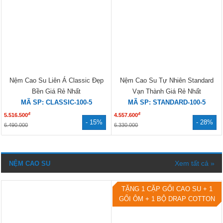
Nệm Cao Su Đồng Phú Friendly
Nệm Cao Su Đồng Phú Deluxe 2
Chính Hãng Giá Rẻ
Mặt Lỗ Nhỏ Cao Cấp
MÃ SP: FRIENDLY-100-2.5
MÃ SP: DELUXE-160-5
đ
đ
2.345.000
7.630.000
- 30%
- 30%
3.350.000
10.900.000
BÁN CHẠY
Tặng gối CS 1 BỘ DRAP 1 GỒI
ÔM
Nệm Cao Su Liên Á Classic Đẹp
Nệm Cao Su Tự Nhiên Standard
Bền Giá Rẻ Nhất
Vạn Thành Giá Rẻ Nhất
MÃ SP: CLASSIC-100-5
MÃ SP: STANDARD-100-5
đ
đ
5.516.500
4.557.600
- 15%
- 28%
6.490.000
6.330.000