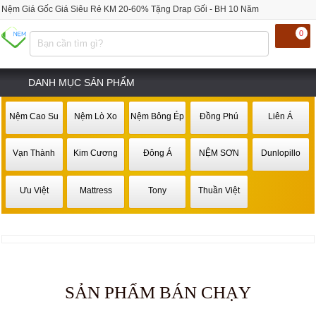
Nệm Giá Gốc Giá Siêu Rẻ KM 20-60% Tặng Drap Gối - BH 10 Năm
0
DANH MỤC SẢN PHẨM
Nệm Cao Su
Nệm Lò Xo
Nệm Bông Ép
Đồng Phú
Liên Á
Vạn Thành
Kim Cương
Đông Á
NỆM SƠN
Dunlopillo
Ưu Việt
Mattress
Tony
Thuần Việt