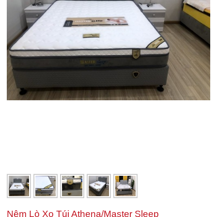
Nệm Lò Xo Túi Athena/Master Sleep