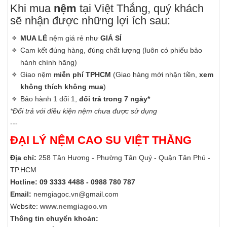
Khi mua
nệm
tại Việt Thắng, quý khách
sẽ nhận được những lợi ích sau:
MUA LẺ
nệm giá rẻ như
GIÁ SỈ
Cam kết đúng hàng, đúng chất lượng (luôn có phiếu bảo
hành chính hãng)
Giao nệm
miễn phí TPHCM
(Giao hàng mới nhận tiền,
xem
không thích không mua
)
Bảo hành 1 đổi 1,
đổi trả trong 7 ngày*
*Đổi trả với điều kiện nệm chưa được sử dụng
---
ĐẠI LÝ NỆM CAO SU VIỆT THẮNG
Địa chỉ:
258 Tân Hương - Phường Tân Quý - Quận Tân Phú -
TP.HCM
Hotline: 09 3333 4488 - 0988 780 787
Email:
nemgiagoc.vn@gmail.com
Website:
www.nemgiagoc.vn
Thông tin chuyển khoản: