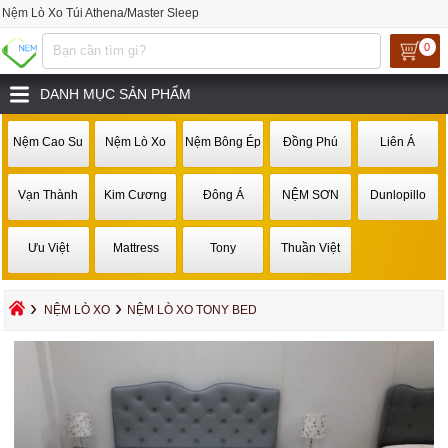
Nệm Lò Xo Túi Athena/Master Sleep
0
DANH MỤC SẢN PHẨM
Nệm Cao Su
Nệm Lò Xo
Nệm Bông Ép
Đồng Phú
Liên Á
Vạn Thành
Kim Cương
Đông Á
NỆM SƠN
Dunlopillo
Ưu Việt
Mattress
Tony
Thuần Việt
›
›
NỆM LÒ XO
NỆM LÒ XO TONY BED