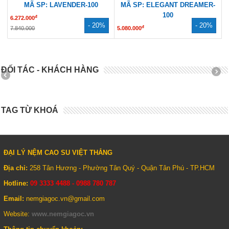
MÃ SP: LAVENDER-100
MÃ SP: ELEGANT DREAMER-
100
đ
6.272.000
- 20%
- 20%
đ
7.840.000
5.080.000
6.350.000
ĐỐI TÁC - KHÁCH HÀNG
TAG TỪ KHOÁ
ĐẠI LÝ NỆM CAO SU VIỆT THẮNG
Địa chỉ:
258 Tân Hương - Phường Tân Quý - Quận Tân Phú - TP.HCM
Hotline:
09 3333 4488 - 0988 780 787
Email:
nemgiagoc.vn@gmail.com
Website:
www.nemgiagoc.vn