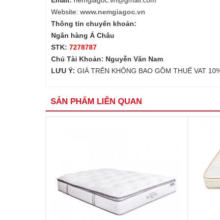
Email:
nemgiagoc.vn@gmail.com
Website:
www.nemgiagoc.vn
Thông tin chuyển khoản:
Ngân hàng Á Châu
STK:
7278787
Chủ Tài Khoản: Nguyễn Văn Nam
LƯU Ý:
GIÁ TRÊN KHÔNG BAO GỒM THUẾ VAT 10
SẢN PHẨM LIÊN QUAN