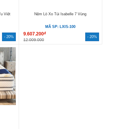
u Việt
Nệm Lò Xo Túi Isabelle 7 Vùng
MÃ SP: LXIS-100
đ
9.607.200
- 20%
- 20%
12.009.000