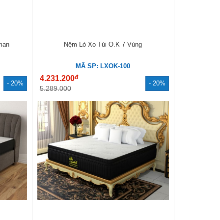
man
Nệm Lò Xo Túi O.K 7 Vùng
MÃ SP: LXOK-100
đ
4.231.200
- 20%
- 20%
5.289.000