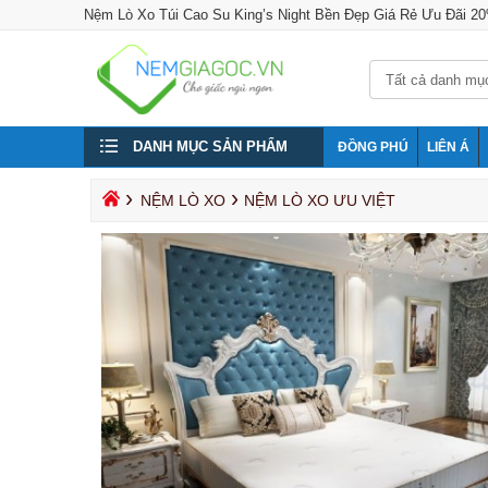
Nệm Lò Xo Túi Cao Su King’s Night Bền Đẹp Giá Rẻ Ưu Đãi 2
DANH MỤC SẢN PHẨM
ĐỒNG PHÚ
LIÊN Á
›
›
NỆM LÒ XO
NỆM LÒ XO ƯU VIỆT