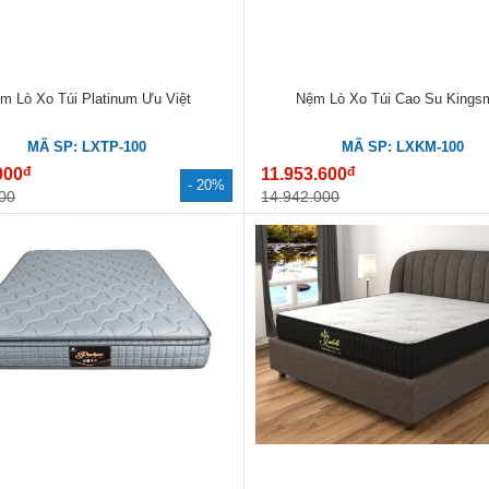
m Lò Xo Túi Platinum Ưu Việt
Nệm Lò Xo Túi Cao Su Kings
MÃ SP: LXTP-100
MÃ SP: LXKM-100
đ
đ
000
11.953.600
- 20%
00
14.942.000