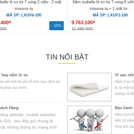
elle lò xo túi 7 vùng 2 viền - 2 mặt
Nệm isabelle lò xo túi 7 vùng 6 viề
mousse iq
mousse iq + 1 mặt tơ...
MÃ SP: LXUV6-100
MÃ SP: LXUV1-100
đ
đ
.400
9.763.100
- 10%
.000
11.486.000
TIN NỔI BẬT
 hay nệm lò xo
Vì sao nê
em xét một số yếu tố như mục đích sử
Nệm Cao Su
chuộng của mình.
lý, là một 
lượng và ti
hách Hàng
Bảo hành 
ảng website, mobile website)
Nệm Giá Gố
 Gốc, sau đây gọi chung là
đến 20 năm 
lòng liên l
ật những thông tin mang tính
nhất.
ách vui lòng đọc “Chính sách bảo