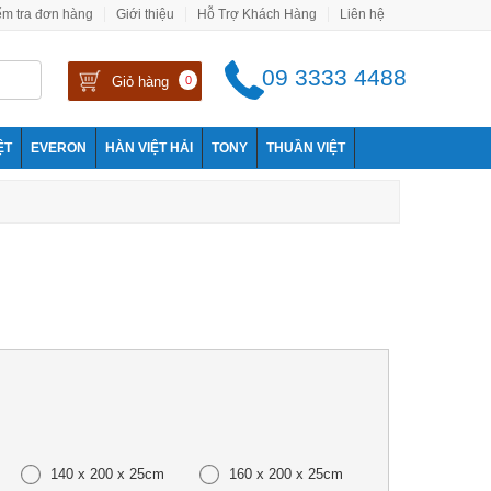
ểm tra đơn hàng
Giới thiệu
Hỗ Trợ Khách Hàng
Liên hệ
09 3333 4488
Giỏ hàng
0
ỆT
EVERON
HÀN VIỆT HẢI
TONY
THUẦN VIỆT
140 x 200 x 25cm
160 x 200 x 25cm