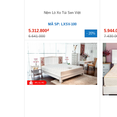
Nệm Lò Xo Túi Sen Việt
MÃ SP: LXSV-100
đ
5.312.800
5.944.
- 20%
6.641.000
7.430.0