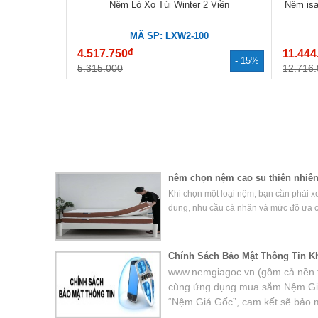
Nệm Lò Xo Túi Winter 2 Viền
Nệm isab
MÃ SP: LXW2-100
đ
4.517.750
11.444
- 15%
5.315.000
12.716
nêm chọn nệm cao su thiên nhiên
Khi chọn một loại nệm, bạn cần phải x
dụng, nhu cầu cá nhân và mức độ ưa 
Chính Sách Bảo Mật Thông Tin K
www.nemgiagoc.vn (gồm cả nền t
cùng ứng dụng mua sắm Nệm Giá
“Nệm Giá Gốc”, cam kết sẽ bảo m
riêng tư của khách hàng. Quý kh