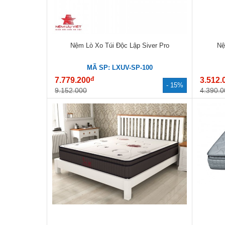
Nệm Lò Xo Túi Độc Lập Siver Pro
Nệ
MÃ SP: LXUV-SP-100
đ
7.779.200
3.512.
- 15%
9.152.000
4.390.0