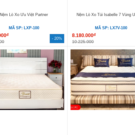
Nệm Lò Xo Ưu Việt Partner
Nệm Lò Xo Túi Isabelle 7 Vùng Ư
MÃ SP: LXP-100
MÃ SP: LX7V-100
đ
đ
000
8.180.000
- 20%
00
10.225.000