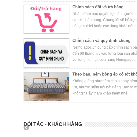
mật” dưới đây trước khi truy cập
Chính sách đổi và trả hàng
những cam kết mà chúng tôi thực
Nhằm đảm bảo quyền lợi của người tiê
quyền lợi của người truy cập:
sau khi bán hàng. Chúng tôi sẽ hỗ trợ
cùng moldel hoặc các dòng khác nếu s
xuất hoặc của cửa hàng ) khi đạt nhưn
Chính sách và quy định chung
Nemgiagoc.vn cung cấp chính sách bả
đến 60 tháng tùy vào từng loại sản ph
vui lòng liên lạc cửa hàng Nemgiagoc.
tốt nhất.
Theo bạn, nệm bông ép có tốt kh
Không giống như nệm cao su hay nệm l
ưu, nhược điểm nổi bật riêng. Bạn tò 
không? Hãy tham khảo thêm nhé
ĐỐI TÁC - KHÁCH HÀNG