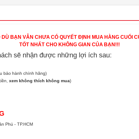
O DÙ BẠN VẪN CHƯA CÓ QUYẾT ĐỊNH MUA HÀNG CUỐI C
TỐT NHẤT CHO KHÔNG GIAN CỦA BẠN!!!
hách sẽ nhận được những lợi ích sau:
ếu bảo hành chính hãng)
tiền,
xem không thích không mua
)
NG
ân Phú - TP.HCM