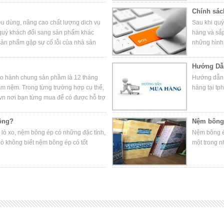
 những nội dung khác để hiểu hơn
Chính sác
 hiện, nhằm tôn trọng và bảo vệ
u dùng, nâng cao chất lượng dich vụ
Sau khi qu
 quý khách đổi sang sản phẩm khác
hàng và sắp
ản phẩm gặp sự cố lỗi của nhà sản
những hình 
g tiêu chuẩn chung sau đây
Hướng Dẫ
o hành chung sản phầm là 12 tháng
Hướng dẫn 
ẩm nệm. Trong từng trường hợp cụ thể,
hàng tại tph
vn nơi bạn từng mua để có được hỗ trợ
ông?
Nệm bông 
ò xo, nệm bông ép có những đặc tính,
Nệm bông é
mò không biết nệm bông ép có tốt
một trong n