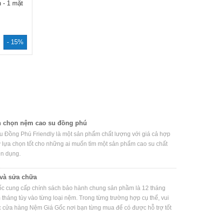
n - 1 mặt
- 15%
n chọn nệm cao su đồng phú
 Đồng Phú Friendly là một sản phẩm chất lượng với giá cả hợp
sự lựa chọn tốt cho những ai muốn tìm một sản phẩm cao su chất
ện dụng.
và sửa chữa
c cung cấp chính sách bảo hành chung sản phầm là 12 tháng
tháng tùy vào từng loại nệm. Trong từng trường hợp cụ thể, vui
ạc cửa hàng Nệm Giá Gốc nơi bạn từng mua để có được hỗ trợ tốt