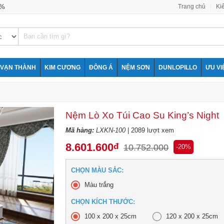
0%
Trang chủ
Ki
VẠN THÀNH
KIM CƯƠNG
ĐÔNG Á
NỆM SƠN
DUNLOPILLO
ƯU VI
Nệm Lò Xo Túi Cao Su King’s Night
Mã hàng:
LXKN-100
| 2089 lượt xem
8.601.600
đ
10.752.000
-20%
CHỌN MÀU SẮC:
Màu trắng
CHỌN KÍCH THƯỚC:
100 x 200 x 25cm
120 x 200 x 25cm