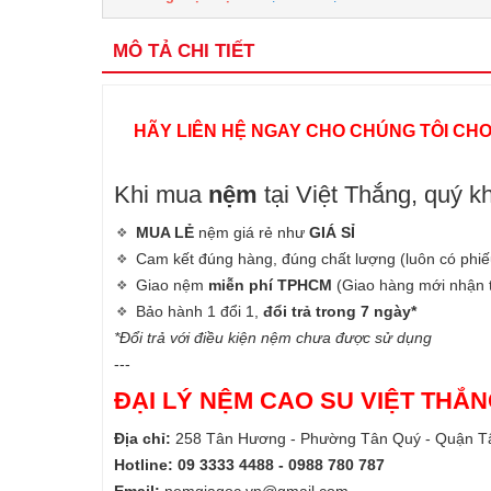
MÔ TẢ CHI TIẾT
HÃY LIÊN HỆ NGAY CHO CHÚNG TÔI CH
Khi mua
nệm
tại Việt Thắng, quý k
MUA LẺ
nệm giá rẻ như
GIÁ SỈ
Cam kết đúng hàng, đúng chất lượng (luôn có phi
Giao nệm
miễn phí TPHCM
(Giao hàng mới nhận 
Bảo hành 1 đổi 1,
đổi trả trong 7 ngày*
*Đổi trả với điều kiện nệm chưa được sử dụng
---
ĐẠI LÝ NỆM CAO SU VIỆT THẮ
Địa chỉ:
258 Tân Hương - Phường Tân Quý - Quận T
Hotline: 09 3333 4488 - 0988 780 787