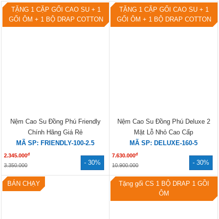
TẶNG 1 CẶP GỐI CAO SU + 1
TẶNG 1 CẶP GỐI CAO SU + 1
GỐI ÔM + 1 BỘ DRAP COTTON
GỐI ÔM + 1 BỘ DRAP COTTON
Nệm Cao Su Đồng Phú Friendly
Nệm Cao Su Đồng Phú Deluxe 2
Chính Hãng Giá Rẻ
Mặt Lỗ Nhỏ Cao Cấp
MÃ SP: FRIENDLY-100-2.5
MÃ SP: DELUXE-160-5
đ
đ
2.345.000
7.630.000
- 30%
- 30%
3.350.000
10.900.000
BÁN CHẠY
Tặng gối CS 1 BỘ DRAP 1 GỒI
ÔM