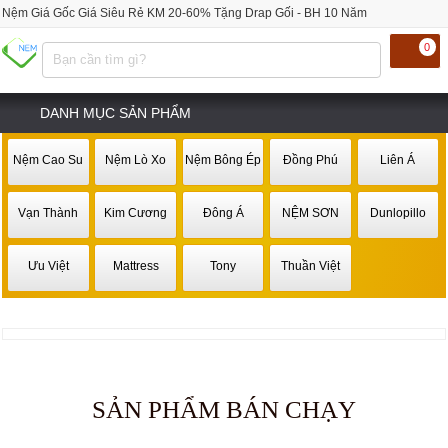
Nệm Giá Gốc Giá Siêu Rẻ KM 20-60% Tặng Drap Gối - BH 10 Năm
0
DANH MỤC SẢN PHẨM
Nệm Cao Su
Nệm Lò Xo
Nệm Bông Ép
Đồng Phú
Liên Á
Vạn Thành
Kim Cương
Đông Á
NỆM SƠN
Dunlopillo
Ưu Việt
Mattress
Tony
Thuần Việt
SẢN PHẨM BÁN CHẠY