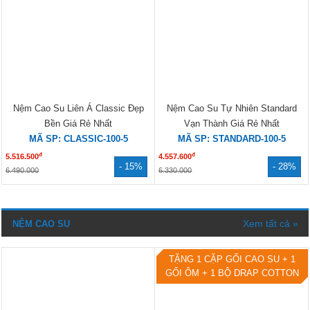
Nệm Cao Su Liên Á Classic Đẹp
Nệm Cao Su Tự Nhiên Standard
Bền Giá Rẻ Nhất
Vạn Thành Giá Rẻ Nhất
MÃ SP: CLASSIC-100-5
MÃ SP: STANDARD-100-5
đ
đ
5.516.500
4.557.600
- 15%
- 28%
6.490.000
6.330.000
Xem tất cả »
NỆM CAO SU
TẶNG 1 CẶP GỐI CAO SU + 1
GỐI ÔM + 1 BỘ DRAP COTTON